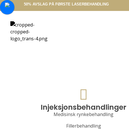
50% AVSLAG PÅ FØRSTE LASERBEHANDLING
Hud Klinikken
Vi tilbyr en rekke estetiske behandlinger samt medisinsk hudpleie på en trygg og sikker Arendal klinikk- med dine ønsker i fokus.
Injeksjonsbehandlinger
Medisinsk rynkebehandling
Fillerbehandling